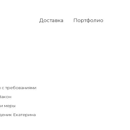
Доставка
Портфолио
и с требованиями
Закон
 и меры
деник Екатерина