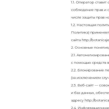
1.1. Оператор стави
соблюдение прав и с
числе защиты прав н
1.2. Настоящая поли
Политика) применяет
сайта http://botanicaje
2. Основные понятия
2.1. Автоматизирова
с помощью средств в
2.2. Блокирование 
(за исключением слу
2.3. Веб-сайт — сов
и баз данных, обесп
адресу http://botanicaj
2.4. Информационная