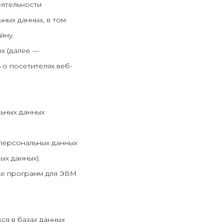
еятельности
ных данных, в том
йну.
х (далее —
о посетителях веб-
льных данных
персональных данных
ых данных).
кже программ для ЭВМ
ся в базах данных