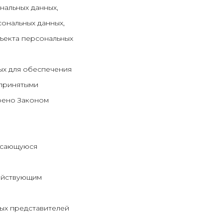
нальных данных,
ональных данных,
ъекта персональных
ых для обеспечения
 принятыми
трено Законом
касающуюся
действующим
ных представителей