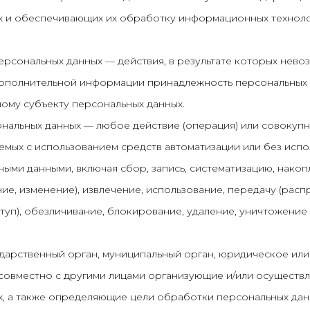
х и обеспечивающих их обработку информационных техноло
персональных данных — действия, в результате которых нев
дополнительной информации принадлежность персональных
ому субъекту персональных данных.
ональных данных — любое действие (операция) или совокупн
емых с использованием средств автоматизации или без испо
ными данными, включая сбор, запись, систематизацию, накоп
ие, изменение), извлечение, использование, передачу (расп
туп), обезличивание, блокирование, удаление, уничтожение
ударственный орган, муниципальный орган, юридическое или
 совместно с другими лицами организующие и/или осущест
, а также определяющие цели обработки персональных данн