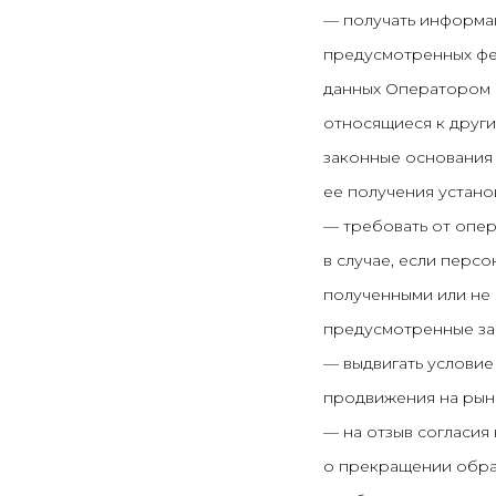
— получать информац
предусмотренных фе
данных Оператором в
относящиеся к други
законные основания 
ее получения устано
— требовать от опер
в случае, если перс
полученными или не 
предусмотренные за
— выдвигать условие
продвижения на рынк
— на отзыв согласия
о прекращении обра