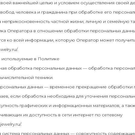
т своей важнейшей целью и условием осуществления своей д
вобод человека и гражданина при обработке его персональ
а неприкосновенность частной жизни, личную и семейную та
тика Оператора в отношении обработки персональных данны
ся ко всей информации, которую Оператор может получить 
welry.ru/.
, используемые в Политике
нная обработка персональных данных — обработка персона
ычислительной техники.
персональных данных — временное прекращение обработки 
чаев, если обработка необходима для уточнения персональн
окупность графических и информационных материалов, а та
ечивающих их доступность в сети интернет по сетевому
ewelry.ru/.
 система персональных данных — совокупность содержащих