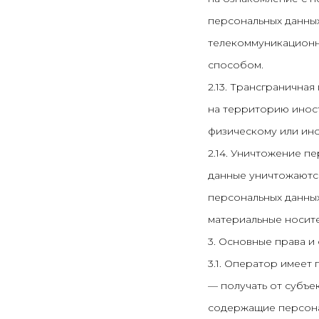
персональных данны
телекоммуникационн
способом.
2.13. Трансгранична
на территорию иност
физическому или ин
2.14. Уничтожение п
данные уничтожаютс
персональных данны
материальные носите
3. Основные права и
3.1. Оператор имеет 
— получать от субъе
содержащие персона