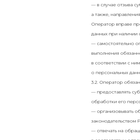
— в случае отзыва с
а также, направлен
Оператор вправе пр
данных при наличии 
— самостоятельно оп
выполнения обязанн
в соответствии с ни
о персональных данн
3.2. Оператор обязан
— предоставлять су
обработки его персо
— организовывать о
законодательством 
— отвечать на обращ