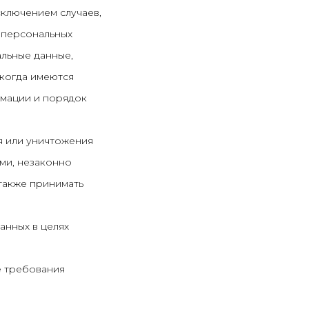
сключением случаев,
 персональных
льные данные,
 когда имеются
рмации и порядок
я или уничтожения
ми, незаконно
также принимать
анных в целях
е требования