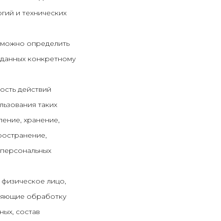
гий и технических
озможно определить
 данных конкретному
ость действий
льзования таких
ление, хранение,
ространение,
 персональных
 физическое лицо,
вляющие обработку
ых, состав