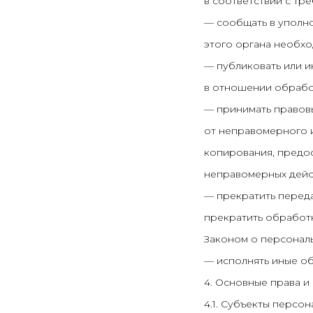
в соответствии с тр
— сообщать в уполно
этого органа необхо
— публиковать или 
в отношении обрабо
— принимать правовы
от неправомерного и
копирования, предос
неправомерных дейс
— прекратить переда
прекратить обработк
Законом о персональ
— исполнять иные об
4. Основные права и
4.1. Субъекты персо