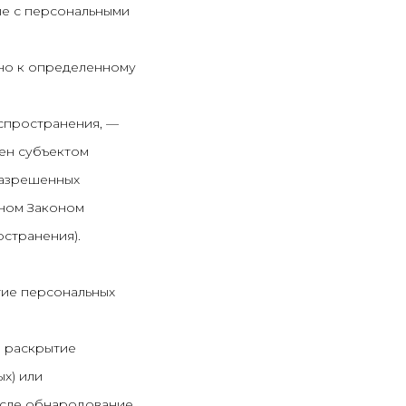
ые с персональными
нно к определенному
аспространения, —
лен субъектом
разрешенных
нном Законом
странения).
тие персональных
а раскрытие
х) или
числе обнародование