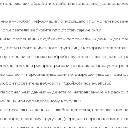
, подлежащих обработке, действия (операции), совершаем
данные — любая информация, относящаяся прямо или косве
льзователю веб-сайта http://botanicajewelry.ru/.
анные, разрешенные субъектом персональных данных для р
, доступ неограниченного круга лиц к которым предостав
 путем дачи согласия на обработку персональных данных, 
ьных данных для распространения в порядке, предусмотре
ых (далее — персональные данные, разрешенные для распро
любой посетитель веб-сайта http://botanicajewelry.ru/.
е персональных данных — действия, направленные на раскры
у лицу или определенному кругу лиц.
ие персональных данных — любые действия, направленные н
 неопределенному кругу лиц (передача персональных данны
ерсональными данными неограниченного круга лиц, в том 