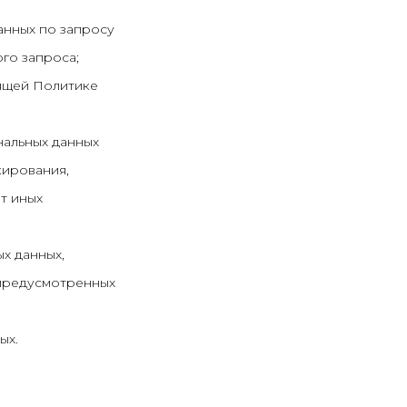
анных по запросу
го запроса;
оящей Политике
нальных данных
кирования,
т иных
х данных,
 предусмотренных
ых.