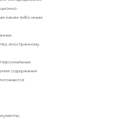
ационно-
ым каким-либо иным
анных
тва, иностранному
х персональные
ления содержания
ничтожаются
окументы,